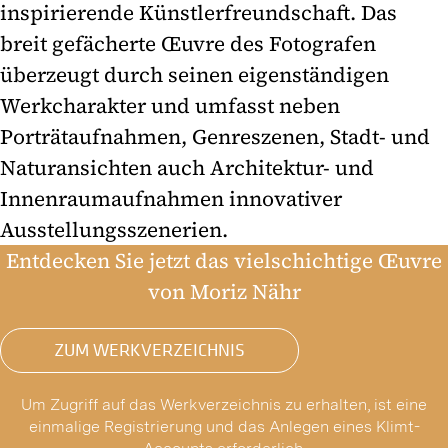
inspirierende Künstlerfreundschaft. Das
breit gefächerte Œuvre des Fotografen
überzeugt durch seinen eigenständigen
Werkcharakter und umfasst neben
Porträtaufnahmen, Genreszenen, Stadt- und
Naturansichten auch Architektur- und
Innenraumaufnahmen innovativer
Ausstellungsszenerien.
Entdecken Sie jetzt das vielschichtige Œuvre
von Moriz Nähr
ZUM WERKVERZEICHNIS
Um Zugriff auf das Werkverzeichnis zu erhalten, ist eine
einmalige Registrierung und das Anlegen eines Klimt-