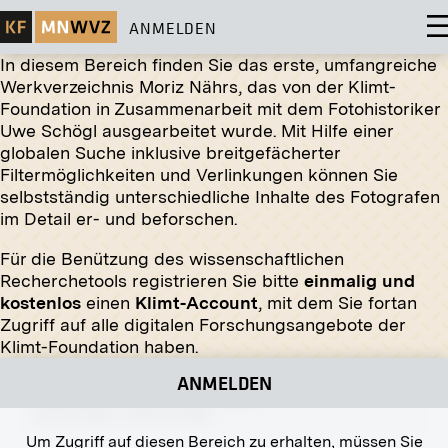
ANMELDEN
In diesem Bereich finden Sie das erste, umfangreiche
Werkverzeichnis Moriz Nährs, das von der Klimt-
Foundation in Zusammenarbeit mit dem Fotohistoriker
Uwe Schögl ausgearbeitet wurde. Mit Hilfe einer
globalen Suche inklusive breitgefächerter
Abzug
Filtermöglichkeiten und Verlinkungen können Sie
selbstständig unterschiedliche Inhalte des Fotografen
Maximilian und Ernst Hohenberg
im Detail er- und beforschen.
1907
Für die Benützung des wissenschaftlichen
Recherchetools registrieren Sie bitte
einmalig und
kostenlos
einen
Klimt-Account
, mit dem Sie fortan
Zugriff auf alle digitalen Forschungsangebote der
Abzug
Klimt-Foundation haben.
Einblick in die XVI. Ausstellung der Wiener
ANMELDEN
Secession, rechter Seitensaal
Januar 1903 - Februar 1903
Um Zugriff auf diesen Bereich zu erhalten, müssen Sie