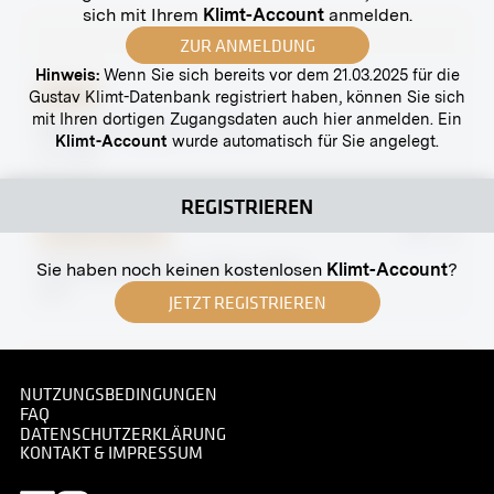
sich mit Ihrem
Klimt-Account
anmelden.
ZUR ANMELDUNG
Hinweis:
Wenn Sie sich bereits vor dem 21.03.2025 für die
Abzug
Gustav Klimt-Datenbank registriert haben, können Sie sich
mit Ihren dortigen Zugangsdaten auch hier anmelden. Ein
Siebensterngasse 17, Wien
Klimt-Account
wurde automatisch für Sie angelegt.
um 1890
REGISTRIEREN
Original-Negativ
MN I 18
Villa Wertheimstein, Wien, Salon
Sie haben noch keinen kostenlosen
Klimt-Account
?
1907
JETZT REGISTRIEREN
NUTZUNGSBEDINGUNGEN
FAQ
Abzug
DATENSCHUTZERKLÄRUNG
KONTAKT & IMPRESSUM
Selbstporträt mit Hund
undatiert