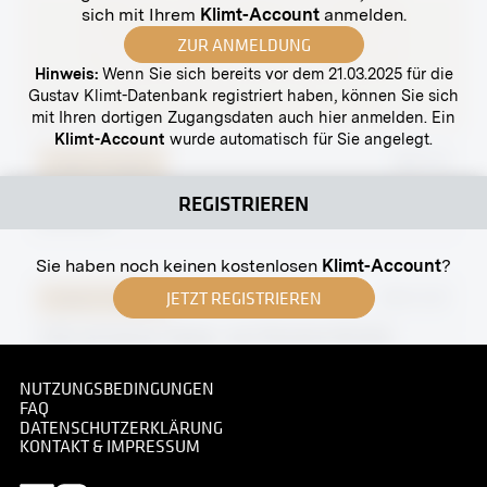
sich mit Ihrem
Klimt-Account
anmelden.
ZUR ANMELDUNG
Hinweis:
Wenn Sie sich bereits vor dem 21.03.2025 für die
Gustav Klimt-Datenbank registriert haben, können Sie sich
mit Ihren dortigen Zugangsdaten auch hier anmelden. Ein
Klimt-Account
wurde automatisch für Sie angelegt.
Original-Negativ
MN P 51
Gustav Mahler
REGISTRIEREN
30.08.1907
Sie haben noch keinen kostenlosen
Klimt-Account
?
JETZT REGISTRIEREN
Original-Negativ
MN R 257
»Die schwarze Toque« von Romaine Brooks
November 1910 - Dezember 1910
NUTZUNGSBEDINGUNGEN
FAQ
DATENSCHUTZERKLÄRUNG
KONTAKT & IMPRESSUM
Abzug