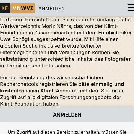
ANMELDEN
In diesem Bereich finden Sie das erste, umfangreiche
Werkverzeichnis Moriz Nährs, das von der Klimt-
Foundation in Zusammenarbeit mit dem Fotohistoriker
Uwe Schögl ausgearbeitet wurde. Mit Hilfe einer
globalen Suche inklusive breitgefächerter
Abzug
Filtermöglichkeiten und Verlinkungen können Sie
selbstständig unterschiedliche Inhalte des Fotografen
Kostümfest
im Detail er- und beforschen.
undatiert
Für die Benützung des wissenschaftlichen
Recherchetools registrieren Sie bitte
einmalig und
kostenlos
einen
Klimt-Account
, mit dem Sie fortan
Zugriff auf alle digitalen Forschungsangebote der
Abzug
Klimt-Foundation haben.
Porträt Elisabeth Steindl von Ferdinand Andri
ANMELDEN
um 1903
Um Zugriff auf diesen Bereich zu erhalten, müssen Sie