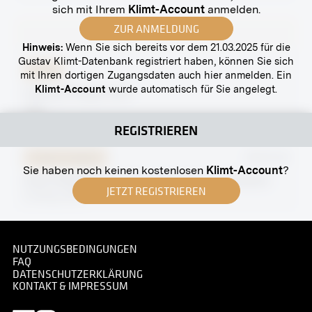
sich mit Ihrem
Klimt-Account
anmelden.
ZUR ANMELDUNG
Hinweis:
Wenn Sie sich bereits vor dem 21.03.2025 für die
Gustav Klimt-Datenbank registriert haben, können Sie sich
Abzug
mit Ihren dortigen Zugangsdaten auch hier anmelden. Ein
Klimt-Account
wurde automatisch für Sie angelegt.
Ludwig Wittgenstein
1930
REGISTRIEREN
Original-Negativ
MN W 33
Sie haben noch keinen kostenlosen
Klimt-Account
?
Haus Wittgenstein, Eingangshalle mit Diskobol
JETZT REGISTRIEREN
Frühling 1929
NUTZUNGSBEDINGUNGEN
FAQ
DATENSCHUTZERKLÄRUNG
Abzug
KONTAKT & IMPRESSUM
Südwestfassade des Wittgensteinhauses, Wien