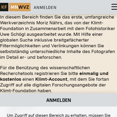
ANMELDEN
In diesem Bereich finden Sie das erste, umfangreiche
Werkverzeichnis Moriz Nährs, das von der Klimt-
Foundation in Zusammenarbeit mit dem Fotohistoriker
Original-Negativ
MN R 206
Uwe Schögl ausgearbeitet wurde. Mit Hilfe einer
»Ball auf der Hängstatt« von Josef Engelhart
globalen Suche inklusive breitgefächerter
Oktober 1909 - Januar 1910
Filtermöglichkeiten und Verlinkungen können Sie
selbstständig unterschiedliche Inhalte des Fotografen
im Detail er- und beforschen.
Für die Benützung des wissenschaftlichen
Recherchetools registrieren Sie bitte
einmalig und
kostenlos
einen
Klimt-Account
, mit dem Sie fortan
Zugriff auf alle digitalen Forschungsangebote der
Klimt-Foundation haben.
Abzug
ANMELDEN
Waldinneres
1891
Um Zugriff auf diesen Bereich zu erhalten, müssen Sie