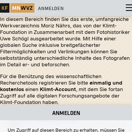
ANMELDEN
In diesem Bereich finden Sie das erste, umfangreiche
Werkverzeichnis Moriz Nährs, das von der Klimt-
Foundation in Zusammenarbeit mit dem Fotohistoriker
Original-Negativ
MN A 87
Uwe Schögl ausgearbeitet wurde. Mit Hilfe einer
Hochwasser der Wien 1897
globalen Suche inklusive breitgefächerter
31.07.1897-04.08.1897
Filtermöglichkeiten und Verlinkungen können Sie
selbstständig unterschiedliche Inhalte des Fotografen
im Detail er- und beforschen.
Original-Negativ
MN R 334
Für die Benützung des wissenschaftlichen
»Landschaft« von Gustav Schütt
Recherchetools registrieren Sie bitte
einmalig und
Januar 1913 - Februar 1913
kostenlos
einen
Klimt-Account
, mit dem Sie fortan
Zugriff auf alle digitalen Forschungsangebote der
Klimt-Foundation haben.
Original-Negativ
MN A 173
ANMELDEN
Innenhof, Lange Gasse 3, Wien
1916
Um Zugriff auf diesen Bereich zu erhalten, müssen Sie