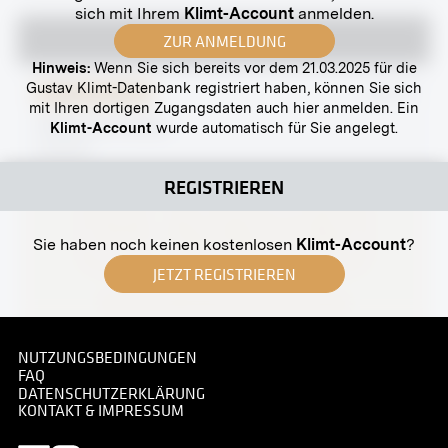
sich mit Ihrem
Klimt-Account
anmelden.
ZUR ANMELDUNG
Hinweis:
Wenn Sie sich bereits vor dem 21.03.2025 für die
Gustav Klimt-Datenbank registriert haben, können Sie sich
Original-Negativ
MN R 3
mit Ihren dortigen Zugangsdaten auch hier anmelden. Ein
»Hirte und Herde«
Klimt-Account
wurde automatisch für Sie angelegt.
undatiert
REGISTRIEREN
Sie haben noch keinen kostenlosen
Klimt-Account
?
JETZT REGISTRIEREN
Abzug
NUTZUNGSBEDINGUNGEN
FAQ
Grab J.B. von Lampi auf dem Währinger Friedhof,
DATENSCHUTZERKLÄRUNG
Wien
KONTAKT & IMPRESSUM
1907