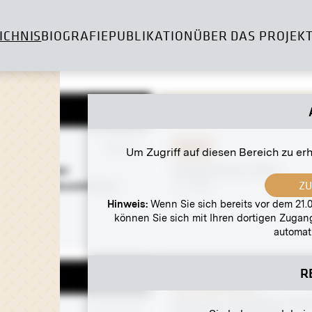
ICHNIS
BIOGRAFIE
PUBLIKATION
ÜBER DAS PROJEK
-Negativ
MN E 5
Abzug
Um Zugriff auf diesen Bereich zu er
illion auf der
Stubenbrücke, Wien
Z
ionale Jagdausstellung
um 1890
10
Hinweis:
Wenn Sie sich bereits vor dem 21.0
können Sie sich mit Ihren dortigen Zuga
automati
R
Original-Negativ
Haus zum »Goldenen Schif