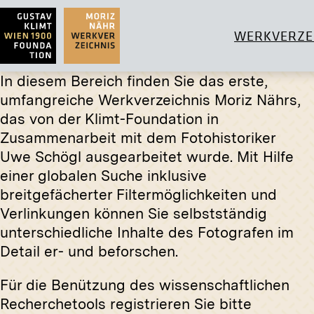
WERKVERZE
In diesem Bereich finden Sie das erste,
umfangreiche Werkverzeichnis Moriz Nährs,
das von der Klimt-Foundation in
Zusammenarbeit mit dem Fotohistoriker
Original-Negativ
MN GK 13
Original
Uwe Schögl ausgearbeitet wurde. Mit Hilfe
Der Beethovenfries (Die Leiden der
Kunstpav
einer globalen Suche inklusive
schwachen Menschheit; Der
Internat
breitgefächerter Filtermöglichkeiten und
wohlgerüstete Starke) von Gustav
Wien 19
Verlinkungen können Sie selbstständig
Klimt
1910
unterschiedliche Inhalte des Fotografen im
April 1902 - Juni 1902
Detail er- und beforschen.
Für die Benützung des wissenschaftlichen
Recherchetools registrieren Sie bitte