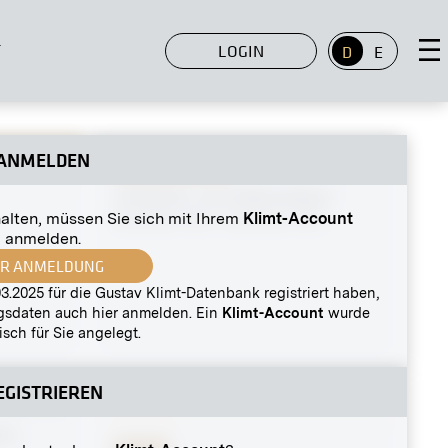
T
LOGIN
D
E
ANMELDEN
Original-Negativ
MN R 243
»Interieur« von Hilde Kotányi
halten, müssen Sie sich mit Ihrem
Klimt-Account
November 1910 - Dezember 1910
anmelden.
UR ANMELDUNG
3.2025 für die Gustav Klimt-Datenbank registriert haben,
ngsdaten auch hier anmelden. Ein
Klimt-Account
wurde
sch für Sie angelegt.
EGISTRIEREN
MN A 175
f«,