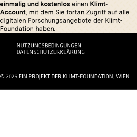
Abzug
Original
einmalig und kostenlos
einen
Klimt-
Erzherzogin Isabella von
Porträt 
Account
, mit dem Sie fortan Zugriff auf alle
Österreich mit Tochter Erzherzogin
Ferdinan
digitalen Forschungsangebote der Klimt-
Gabriele vor elegtem Hirsch
1923
Foundation haben.
um 1910
NUTZUNGSBEDINGUNGEN
DATENSCHUTZERKLÄRUNG
Original
Kinderbi
Abzug
um 1902-
© 2026 EIN PROJEKT DER KLIMT-FOUNDATION, WIEN
Gemälde mit zwei weiblichen Sinti
und Roma von Heinrich Gollob
Januar 1913 - Februar 1913
Abzug