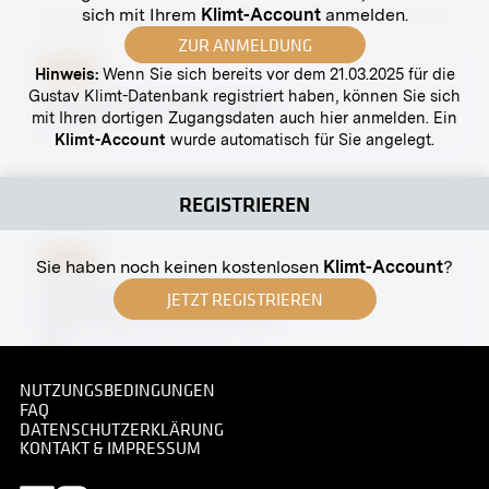
sich mit Ihrem
Klimt-Account
anmelden.
ZUR ANMELDUNG
Abzug
Hinweis:
Wenn Sie sich bereits vor dem 21.03.2025 für die
Gustav Klimt-Datenbank registriert haben, können Sie sich
Teilansicht des Naschmarkts
mit Ihren dortigen Zugangsdaten auch hier anmelden. Ein
um 1885
Klimt-Account
wurde automatisch für Sie angelegt.
REGISTRIEREN
Abzug
Sie haben noch keinen kostenlosen
Klimt-Account
?
Der Beethovenfries (Paradieschor und
JETZT REGISTRIEREN
Umarmung) von Gustav Klimt
1902
NUTZUNGSBEDINGUNGEN
FAQ
DATENSCHUTZERKLÄRUNG
KONTAKT & IMPRESSUM