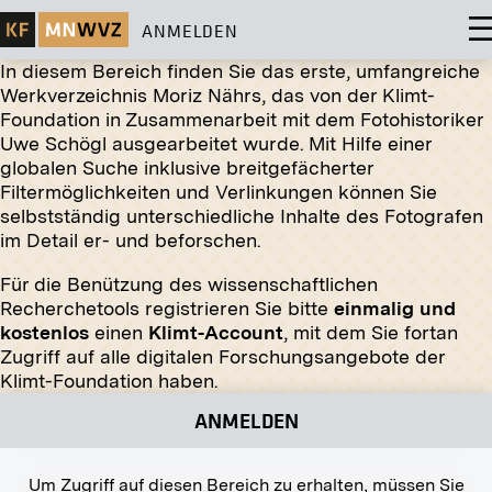
ANMELDEN
In diesem Bereich finden Sie das erste, umfangreiche
Werkverzeichnis Moriz Nährs, das von der Klimt-
Foundation in Zusammenarbeit mit dem Fotohistoriker
Uwe Schögl ausgearbeitet wurde. Mit Hilfe einer
globalen Suche inklusive breitgefächerter
Abzug
Filtermöglichkeiten und Verlinkungen können Sie
selbstständig unterschiedliche Inhalte des Fotografen
Gustav Klimt
im Detail er- und beforschen.
08.07.1909
Für die Benützung des wissenschaftlichen
Recherchetools registrieren Sie bitte
einmalig und
kostenlos
einen
Klimt-Account
, mit dem Sie fortan
Zugriff auf alle digitalen Forschungsangebote der
Original-Negativ
MN GK 36
Klimt-Foundation haben.
»Die Jurisprudenz« von Gustav Klimt
ANMELDEN
Frühling 1903 - Herbst 1903
Um Zugriff auf diesen Bereich zu erhalten, müssen Sie