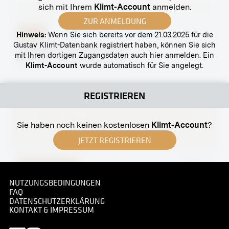
sich mit Ihrem
Klimt-Account
anmelden.
ZUR ANMELDUNG
Abzug
Hinweis:
Wenn Sie sich bereits vor dem 21.03.2025 für die
Gustav Klimt-Datenbank registriert haben, können Sie sich
»Seeufer« von Gustav Klimt
mit Ihren dortigen Zugangsdaten auch hier anmelden. Ein
November 1903 - Dezember 1903
Klimt-Account
wurde automatisch für Sie angelegt.
REGISTRIEREN
Sie haben noch keinen kostenlosen
Klimt-Account
?
JETZT REGISTRIEREN
Original-Negativ
MN A 31
Kassensaal der Postsparkasse, Wien
NUTZUNGSBEDINGUNGEN
FAQ
undatiert
DATENSCHUTZERKLÄRUNG
KONTAKT & IMPRESSUM