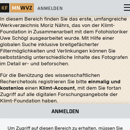
ANMELDEN
In diesem Bereich finden Sie das erste, umfangreiche
Werkverzeichnis Moriz Nährs, das von der Klimt-
Foundation in Zusammenarbeit mit dem Fotohistoriker
Uwe Schögl ausgearbeitet wurde. Mit Hilfe einer
globalen Suche inklusive breitgefächerter
Original-Negativ
MN A 6
Filtermöglichkeiten und Verlinkungen können Sie
selbstständig unterschiedliche Inhalte des Fotografen
Grünes Lusthaus im Schlosspark Laxenburg
im Detail er- und beforschen.
undatiert
Für die Benützung des wissenschaftlichen
Recherchetools registrieren Sie bitte
einmalig und
kostenlos
einen
Klimt-Account
, mit dem Sie fortan
Zugriff auf alle digitalen Forschungsangebote der
Abzug
Klimt-Foundation haben.
Das »Platzl« in der Neustiftgasse Nr. 25-35, Wien
ANMELDEN
1895
Um Zugriff auf diesen Bereich zu erhalten, müssen Sie