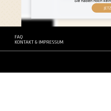
Sie haben noch kei
JET
FAQ
-Negativ
MN S 63
Abzug
KONTAKT & IMPRESSUM
 in die XXV. Ausstellung
Villa Toscana, Gmunden
er Secession, Saal III
undatiert
06
-Negativ
MN W 46
 Wittgenstein
Original-Negativ
Neubaugasse 64, Wien
undatiert