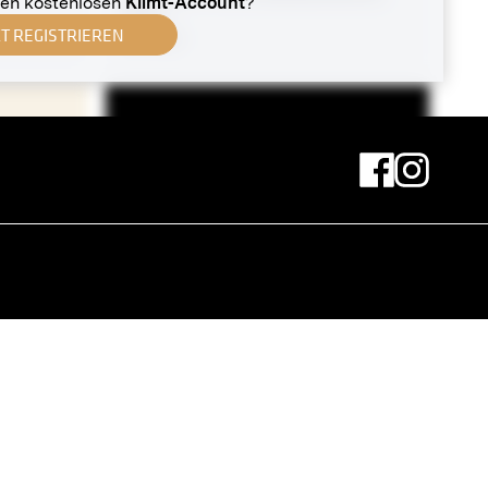
nen kostenlosen
Klimt-Account
?
Wien
ZT REGISTRIEREN
um 1900
Reproduktionsnegativ
MN G 91-1
Kirchtagtanz
um 1900-1907
Original-Negativ
MN R 106
»Herakles bändigt den
MN A 11
Höllenhund« von Carl Ederer
März 1906 - Mai 1906