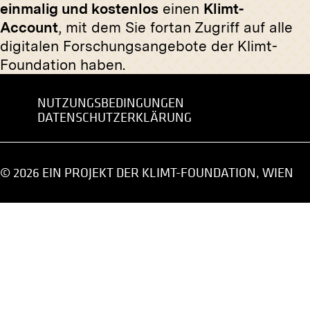
einmalig und kostenlos
einen
Klimt-
Andri
Account
, mit dem Sie fortan Zugriff auf alle
um 1900-1910
digitalen Forschungsangebote der Klimt-
Foundation haben.
Original-Negativ
MN H 17
Erzherzogin Gabriele, Erzherzogin
NUTZUNGSBEDINGUNGEN
Original
Isabella und Erzherzogin Maria
DATENSCHUTZERKLÄRUNG
Alice
Einblick
um 1898
der Wien
Januar 19
© 2026 EIN PROJEKT DER KLIMT-FOUNDATION, WIEN
Original-Negativ
MN R 382
Original
»Glühendes Herz« von Wlastimil
Hermine
Hofman
um 1931
März 1914 - Juli 1914