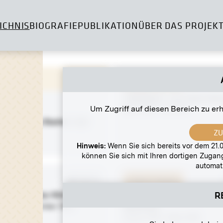
ICHNIS
BIOGRAFIE
PUBLIKATION
ÜBER DAS PROJEK
Original-Negativ
»Stillleben« von Alois Hän
Um Zugriff auf diesen Bereich zu er
März 1914 - Juli 1914
lgerüstete Starke« von
Z
limt
Hinweis:
Wenn Sie sich bereits vor dem 21.0
können Sie sich mit Ihren dortigen Zuga
automati
-Negativ
MN GK 27
Original-Negativ
R
« von Gustav Klimt
»Stillleben« von Władysła
Ślewiński
 1903 - Dezember 1903
Januar 1910 - März 1910