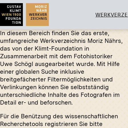
WERKVERZE
In diesem Bereich finden Sie das erste,
umfangreiche Werkverzeichnis Moriz Nährs,
das von der Klimt-Foundation in
Zusammenarbeit mit dem Fotohistoriker
Abzug
Abzug
Uwe Schögl ausgearbeitet wurde. Mit Hilfe
Villa Wertheimstein, Wien, Salon
»Der woh
einer globalen Suche inklusive
Gustav K
1910
breitgefächerter Filtermöglichkeiten und
1902
Verlinkungen können Sie selbstständig
unterschiedliche Inhalte des Fotografen im
Detail er- und beforschen.
Original
»Seeufer
Für die Benützung des wissenschaftlichen
Abzug
November
Recherchetools registrieren Sie bitte
»Kinderbildnis« von Ferdinand