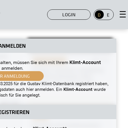
T
LOGIN
D
E
ANMELDEN
MN R 372
isch
Original-Negativ
MN S 76
halten, müssen Sie sich mit Ihrem
Klimt-Account
anmelden.
Einblick in die XXVII. Ausstellung
UR ANMELDUNG
der Wiener Secession, Saal I
November 1906 - Dezember 1906
3.2025 für die Gustav Klimt-Datenbank registriert haben,
ngsdaten auch hier anmelden. Ein
Klimt-Account
wurde
sch für Sie angelegt.
MN R 224
EGISTRIEREN
w
Abzug
Favoriten-Linie (stadtauswärts),